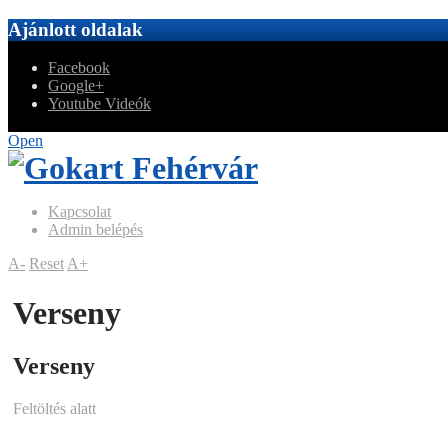
Ajánlott oldalak
Facebook
Google+
Youtube Videók
Open
Kapcsolat
Admin belépés
A-
Reset
A+
Verseny
Verseny
Feltöltés alatt