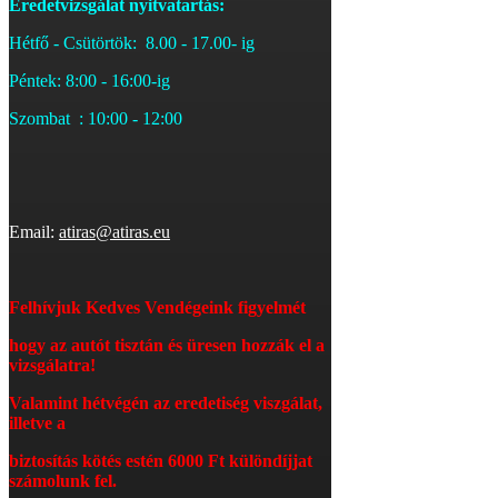
Eredetvizsgálat nyitvatartás:
Hétfő - Csütörtök: 8.00 - 17.00- ig
Péntek: 8:00 - 16:00-ig
Szombat : 10:00 - 12:00
Email:
atiras@atiras.eu
Felhívjuk Kedves Vendégeink figyelmét
hogy az autót tisztán és üresen hozzák el a
vizsgálatra!
Valamint hétvégén az eredetiség viszgálat,
illetve a
biztosítás kötés estén 6
000 Ft különdíjjat
számolunk fel.