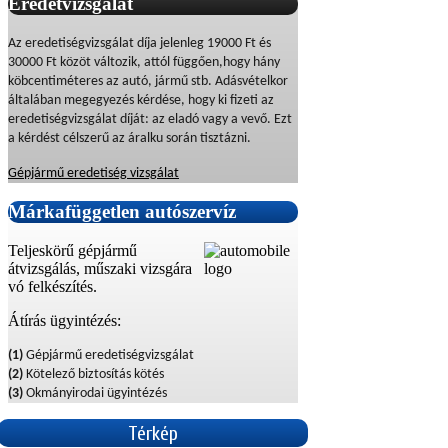
Eredetvizsgálat
Az eredetiségvizsgálat díja jelenleg 19000 Ft és
30000 Ft közöt változik, attól függően,hogy hány
köbcentiméteres az autó, jármű stb. Adásvételkor
általában megegyezés kérdése, hogy ki fizeti az
eredetiségvizsgálat díját: az eladó vagy a vevő. Ezt
a kérdést célszerű az áralku során tisztázni.
Gépjármű eredetiség vizsgálat
Márkafüggetlen
autószervíz
Teljeskörű gépjármű
átvizsgálás, műszaki vizsgára
vó felkészítés.
Átírás ügyintézés:
(1)
Gépjármű eredetiségvizsgálat
(2)
Kötelező biztosítás kötés
(3)
Okmányirodai ügyintézés
Térkép