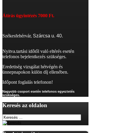
Átírás
ügyintézés 7000 Ft.
Székesfehérvár,
Szárcsa u. 40.
Nyitva.tartási időtől való eltérés esetén
telefonos bejelentkezés szükséges.
Eredetiség vizsgálat hétvégén és
ünnepnapokon külön díj ellenében.
Időpont foglalás telefonon!
Nagyobb csoport esetén telefonos egyeztetés
szükséges.
Keresés
az oldalon