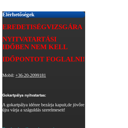
Elérhetőségek
EREDETISÉGVIZSGÁRA
NYITVATARTÁSI
IDŐBEN
NEM KELL
IDŐPONTOT FOGLALNI!
Mobil:
+36-20-2099181
Gokartpálya nyitvatartas:
A gokartpálya idénre bezárja kapuit,de jövőre
újra várja a száguldás szerelmeseit!