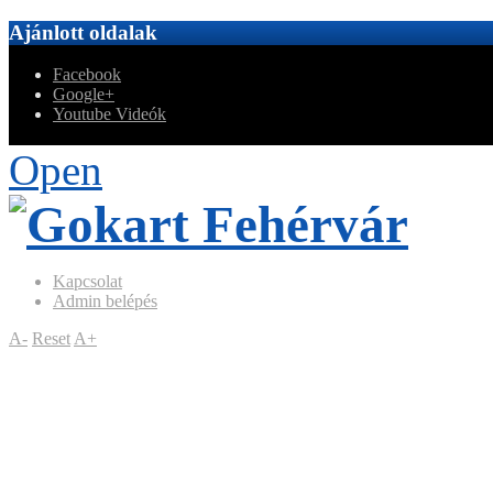
Ajánlott oldalak
Facebook
Google+
Youtube Videók
Open
Kapcsolat
Admin belépés
A-
Reset
A+