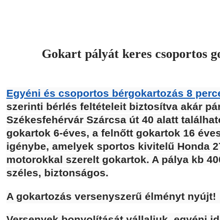
Gokart pályát keres csoportos 
Egyéni és csoportos bérgokartozás 8 perc
szerinti bérlés feltételeit biztosítva akár p
Székesfehérvár Szárcsa út 40 alatt találha
gokartok 6-éves, a felnőtt gokartok 16 éve
igénybe, amelyek sportos kivitelű Honda 2
motorokkal szerelt gokartok. A pálya kb 4
széles, biztonságos.
A gokartozás versenyszerű élményt nyújt!
Versenyek bonyolítását vállaljuk, egyéni id