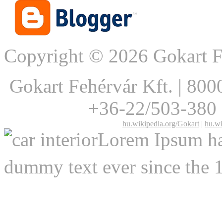
Copyright © 2026 Gokart F
Gokart Fehérvár Kft.
|
8000
+36-22/503-380
hu.wikipedia.org/Gokart
|
hu.wi
Lorem Ipsum has
dummy text ever since the 1