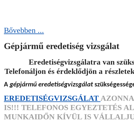
Bővebben ...
Gépjármű eredetiség vizsgálat
Eredetiségvizsgálatra van szük
Telefonáljon és érdeklődjön a részlete
A
gépjármű eredetiségvizsgálat
szükségesség
EREDETISÉGVIZSGÁLAT
AZONNA
IS!!! TELEFONOS EGYEZTETÉS A
MUNKAIDŐN KÍVÜL IS VÁLLALJU