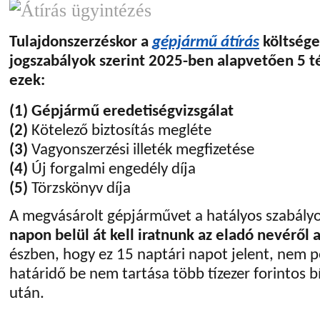
Tulajdonszerzéskor a
gépjármű átírás
költsége
jogszabályok szerint 2025-ben alapvetően 5 té
ezek:
(1)
Gépjármű eredetiségvizsgálat
(2)
Kötelező biztosítás megléte
(3)
Vagyonszerzési illeték megfizetése
(4)
Új forgalmi engedély díja
(5)
Törzskönyv díja
A megvásárolt gépjárművet a hatályos szabál
napon belül át kell iratnunk az eladó nevéről 
észben, hogy ez 15 naptári napot jelent, nem
határidő be nem tartása több tízezer forintos 
után.