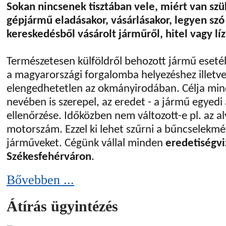
Sokan nincsenek tisztában vele, miért van sz
gépjármű eladásakor, vásárlásakor, legyen s
kereskedésből vásárolt járműről, hitel vagy líz
Természetesen külföldről behozott jármű esetéb
a magyarországi forgalomba helyezéshez illetve
elengedhetetlen az okmányirodában. Célja mi
nevében is szerepel, az eredet - a jármű egyedi
ellenőrzése. Időközben nem változott-e pl. az a
motorszám. Ezzel ki lehet szűrni a bűncselekm
járműveket. Cégünk vállal minden
eredetiségvi
Székesfehérváron
.
Bővebben ...
Átírás ügyintézés