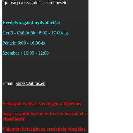
újra várja a száguldás szerelmeseit!
Eredetvizsgálat nyitvatartás:
Hétfő - Csütörtök: 8.00 - 17.00- ig
Péntek: 8:00 - 16:00-ig
Szombat : 10:00 - 12:00
Email:
atiras@atiras.eu
Felhívjuk Kedves Vendégeink figyelmét
hogy az autót tisztán és üresen hozzák el a
vizsgálatra!
Valamint hétvégén az eredetiség viszgálat,