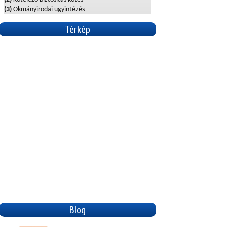
(3)
Okmányirodai ügyintézés
Térkép
Blog