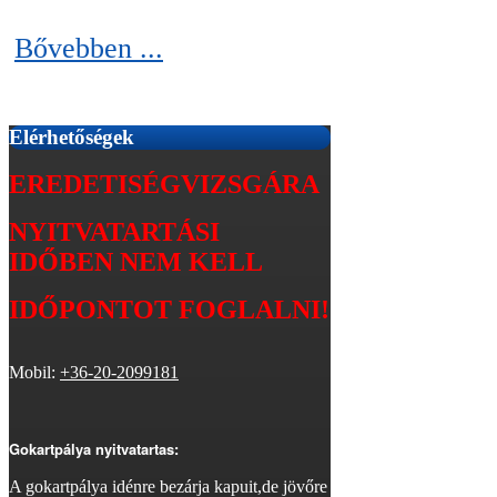
Bővebben ...
Elérhetőségek
EREDETISÉGVIZSGÁRA
NYITVATARTÁSI
IDŐBEN
NEM KELL
IDŐPONTOT FOGLALNI!
Mobil:
+36-20-2099181
Gokartpálya nyitvatartas:
A gokartpálya idénre bezárja kapuit,de jövőre