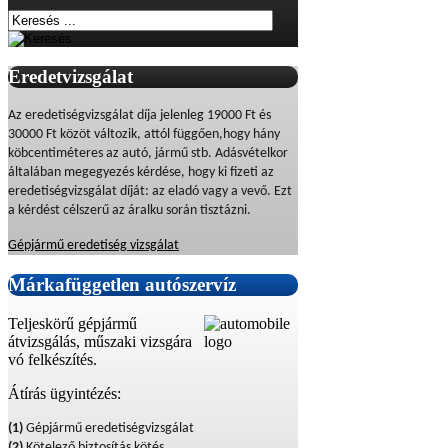
Eredetvizsgálat
Az eredetiségvizsgálat díja jelenleg 19000 Ft és
30000 Ft közöt változik, attól függően,hogy hány
köbcentiméteres az autó, jármű stb. Adásvételkor
általában megegyezés kérdése, hogy ki fizeti az
eredetiségvizsgálat díját: az eladó vagy a vevő. Ezt
a kérdést célszerű az áralku során tisztázni.
Gépjármű eredetiség vizsgálat
Márkafüggetlen
autószervíz
Teljeskörű gépjármű
átvizsgálás, műszaki vizsgára
vó felkészítés.
Átírás ügyintézés:
(1)
Gépjármű eredetiségvizsgálat
(2)
Kötelező biztosítás kötés