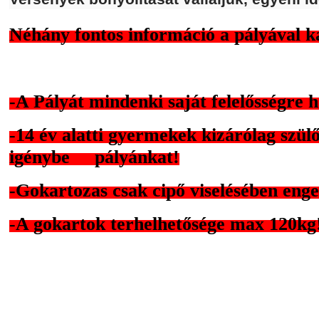
Néhány fontos információ a pályával k
-A Pályát mindenki saját felelősségre 
-14 év alatti gyermekek kizárólag szülő
igénybe pályánkat!
-Gokartozas csak cipő viselésében enge
-A gokartok terhelhetősége max 120kg