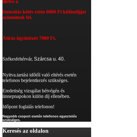
illetve a
biztosítás kötés estén 6
000 Ft különdíjjat
számolunk fel.
Átírás
ügyintézés 7000 Ft.
Székesfehérvár,
Szárcsa u. 40.
Nyitva.tartási időtől való eltérés esetén
telefonos bejelentkezés szükséges.
Eredetiség vizsgálat hétvégén és
ünnepnapokon külön díj ellenében.
Időpont foglalás telefonon!
Nagyobb csoport esetén telefonos egyeztetés
szükséges.
Keresés
az oldalon