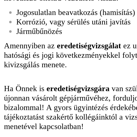
Jogosulatlan beavatkozás (hamisítás)
Korrózió, vagy sérülés utáni javítás
Járműbűnözés
Amennyiben az
eredetiségvizsgálat
ez u
hatósági és jogi következményekkel folyt
kivizsgálás menete.
Ha Önnek is
eredetiségvizsgára
van szük
újonnan vásárolt gépjárművéhez, fordul
bizalommal! A gyors ügyintézés érdekéb
tájékoztatást szakértő kollégáinktól a viz
menetével kapcsolatban!