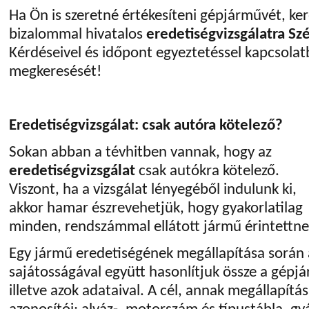
Ha Ön is szeretné értékesíteni gépjárművét, ker
bizalommal hivatalos
eredetiségvizsgálatra S
Kérdéseivel és időpont egyeztetéssel kapcsolat
megkeresését!
Eredetiségvizsgálat: csak autóra kötelező?
Sokan abban a tévhitben vannak, hogy az
eredetiségvizsgálat
csak autókra kötelező.
Viszont, ha a vizsgálat lényegéből indulunk ki,
akkor hamar észrevehetjük, hogy gyakorlatilag
minden, rendszámmal ellátott jármű érintettne
Egy jármű eredetiségének megállapítása során 
sajátosságával együtt hasonlítjuk össze a gépj
illetve azok adataival. A cél, annak megállapítá