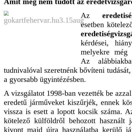
Amit még nem tudott az eredetvizsgár
Az
eredetisé
esetben kötelez
eredetiségvizsg
kérdései, hián
melyekre még 
Az alábbiakb
tudnivalóval szeretnénk bővíteni tudását, 
a gyorsabb ügyintézésben.
A vizsgálatot 1998-ban vezették be azzal 
eredetű járműveket kiszűrjék, ennek kö
vissza is esett a lopott kocsik száma. 
kötelező külföldről behozott használt 
kivont majd újra használatba kerülő j