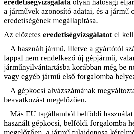
eredetiségvizsgálata
olyan hatósági eljá
a járművek azonosító adatai, és a jármű
eredetiségének megállapítása.
Az előzetes
eredetiségvizsgálatot
el kel
A használt jármű, illetve a gyártótól 
lappal nem rendelkező új gépjármű, vala
járműnyilvántartásba korábban még be ne
vagy egyéb jármű első forgalomba helye
A gépkocsi alvázszámának megváltozta
beavatkozást megelőzően.
Más EU tagállamból belföldi használat
használt gépkocsi, belföldi forgalomba h
megelőzően, a jármű tulajdonosa kérelmé