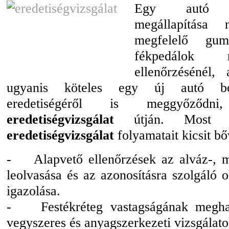
Egy autó biz
megállapítás
megfelelő gu
fékpedálok mű
ellenőrzésénél,
ugyanis köteles egy új autó be
eredetiségéről is meggyőződ
eredetiségvizsgálat
útján. Most 
eredetiségvizsgálat
folyamatait kicsit b
- Alapvető ellenőrzések az alváz-, m
leolvasása és az azonosításra szolgáló
igazolása.
- Festékréteg vastagságának meghat
vegyszeres és anyagszerkezeti vizsgálato