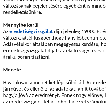
változásának bejelentésére egyébként is mindös
rendelkezésünkre.
Mennyibe kerül
Az
eredetiségvizsgálat
díja jelenleg 19000 Ft 
változik, attól függően,hogy hány köbcentiméte
Adásvételkor általában megegyezés kérdése, hogy
eredetiségvizsgálat
díját: az eladó vagy a vevő.
áralku során tisztázni.
Menete
Hivatalosan a menet két lépcsőből áll. Az
erede
járművet és ellenőrzi az adatokat, amit továbbít
hagyja jóvá az eredményt. Ennek nagy előnye,
az eredetvizsgáló. Tehát jobb, ha ezzel számolu