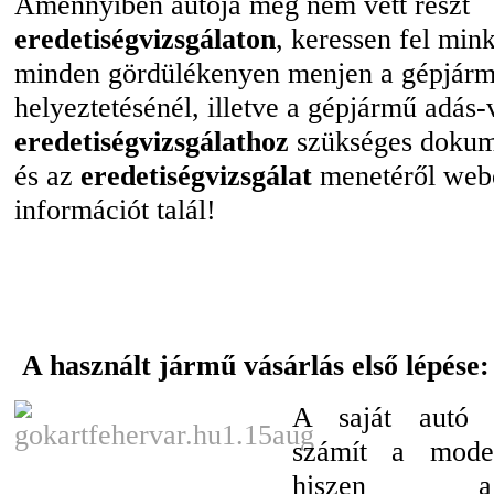
Amennyiben autója még nem vett részt
eredetiségvizsgálaton
, keressen fel min
minden gördülékenyen menjen a gépjár
helyeztetésénél, illetve a gépjármű adás-
eredetiségvizsgálathoz
szükséges dokume
és az
eredetiségvizsgálat
menetéről webo
információt talál!
A használt jármű vásárlás első lépése:
A saját autó 
számít a mode
hiszen a 