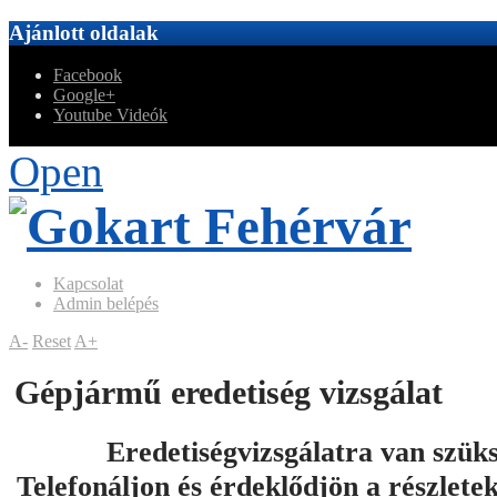
Ajánlott oldalak
Facebook
Google+
Youtube Videók
Open
Kapcsolat
Admin belépés
A-
Reset
A+
Gépjármű eredetiség vizsgálat
Eredetiségvizsgálatra van szük
Telefonáljon és érdeklődjön a részlete