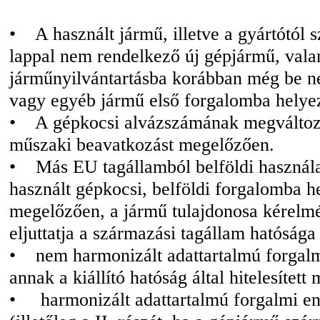
• A használt jármű, illetve a gyártótól
lappal nem rendelkező új gépjármű, vala
járműnyilvántartásba korábban még be ne
vagy egyéb jármű első forgalomba helye
• A gépkocsi alvázszámának megváltozt
műszaki beavatkozást megelőzően.
• Más EU tagállamból belföldi használa
használt gépkocsi, belföldi forgalomba h
megelőzően, a jármű tulajdonosa kérelmé
eljuttatja a származási tagállam hatósága 
• nem harmonizált adattartalmú forgalm
annak a kiállító hatóság által hitelesített 
• harmonizált adattartalmú forgalmi eng