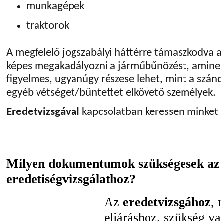
munkagépek
traktorok
A megfelelő jogszabályi háttérre támaszkodva 
képes megakadályozni a járműbűnözést, amine
figyelmes, ugyanúgy részese lehet, mint a szán
egyéb vétséget/bűntettet elkövető személyek.
Eredetvizsgával
kapcsolatban keressen minket 
Milyen dokumentumok szükségesek az
eredetiségvizsgálathoz?
Az
eredetvizsgához
,
eljáráshoz, szükség v