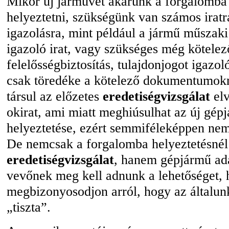
Mikor új járművet akarunk a forgalomba
helyeztetni, szükségünk van számos iratr
igazolásra, mint például a jármű műszaki
igazoló irat, vagy szükséges még kötele
felelősségbiztosítás, tulajdonjogot igazol
csak töredéke a kötelező dokumentumo
társul az előzetes
eredetiségvizsgálat
elv
okirat, ami miatt meghiúsulhat az új gé
helyeztetése, ezért semmiféleképpen nem
De nemcsak a forgalomba helyeztetésnél
eredetiségvizsgálat
, hanem gépjármű adá
vevőnek meg kell adnunk a lehetőséget,
megbizonyosodjon arról, hogy az általun
„tiszta”.