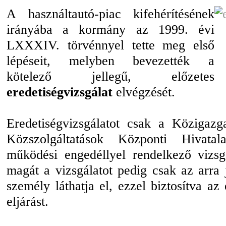
A használtautó-piac kifehérítésének
irányába a kormány az 1999. évi
LXXXIV. törvénnyel tette meg első
lépéseit, melyben bevezették a
kötelező jellegű, előzetes
eredetiségvizsgálat
elvégzését.
Eredetiségvizsgálatot csak a Közigazga
Közszolgáltatások Központi Hivatal
működési engedéllyel rendelkező vizsg
magát a vizsgálatot pedig csak az arra j
személy láthatja el, ezzel biztosítva az
eljárást.