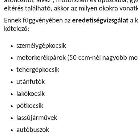
azonosítói; alváz-, motorszám és típustábla, gy
eltérés található, akkor az milyen okokra vonat
Ennek függvényében az
eredetiségvizsgálat
a k
kötelező:
személygépkocsik
motorkerékpárok (50 ccm-nél nagyobb moto
tehergépkocsik
utánfutók
lakókocsik
pótkocsik
lassújárművek
autóbuszok