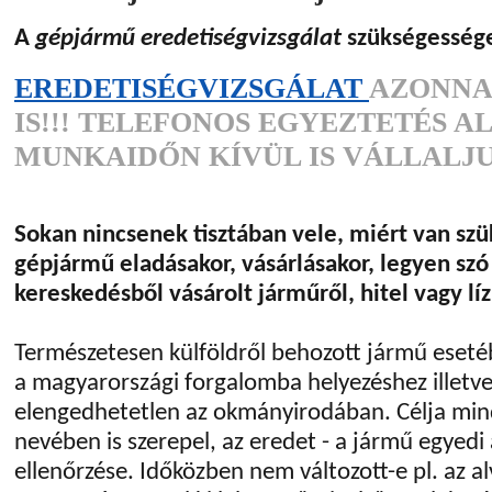
A
gépjármű eredetiségvizsgálat
szükségesség
EREDETISÉGVIZSGÁLAT
AZONNA
IS!!! TELEFONOS EGYEZTETÉS A
MUNKAIDŐN KÍVÜL IS VÁLLALJU
Sokan nincsenek tisztában vele, miért van sz
gépjármű eladásakor, vásárlásakor, legyen s
kereskedésből vásárolt járműről, hitel vagy líz
Természetesen külföldről behozott jármű esetéb
a magyarországi forgalomba helyezéshez illetve
elengedhetetlen az okmányirodában. Célja mi
nevében is szerepel, az eredet - a jármű egyedi
ellenőrzése. Időközben nem változott-e pl. az a