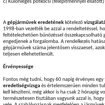
c) Különleges pótkocsi (felépítménnyel ellátott)
A
gépjárművek eredetének
kötelező
vizsgálat
1998-ban vezették be azzal a rendeltetéssel, h
feltételezhetően bűnözéssel összekapcsolható
engedjenek a forgalomba. A rendelkezés hatása
gépjárművek száma jelentősen visszaeset, azok 
teljesen ellehetetlenült.
Érvényessége
Fontos még tudni, hogy 60 napig érvényes egy 
eredetiségvizsga
és értelemszerűen minden tul
kell készíteni, még akkor is ha csak 2 hónapig v
természetesen tisztában vagyunk azzal is, hog
vele. A szabályozásnak megfelelően a járművek