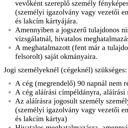
vevőként szereplő személy fényképes
(személyi igazolvány vagy vezetői en
és lakcím kártyájára.
Amennyiben a jogszerű tulajdonos nin
vizsgálatnál, hivatalos meghatalmazá
A meghatalmazott (fent már a tulajd
felsorolt) saját okmányaira.
Jogi személyeknél (cégeknél) szükséges:
A cég (megrendelő) 90 napnál nem r
A cég aláírási címpéldányra, aláírási
Az aláírásra jogosult személy szemé
(személyi igazolvány vagy vezetői en
és lakcím kártya)
Hivatalos meghatalmazásra, amennyib