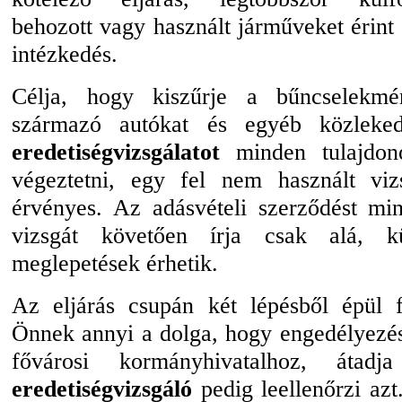
behozott vagy használt járműveket érint
intézkedés.
Célja, hogy kiszűrje a bűncselekmé
származó autókat és egyéb közleked
eredetiségvizsgálatot
minden tulajdono
végeztetni, egy fel nem használt vi
érvényes. Az adásvételi szerződést mi
vizsgát követően írja csak alá, kü
meglepetések érhetik.
Az eljárás csupán két lépésből épül 
Önnek annyi a dolga, hogy engedélyezés
fővárosi kormányhivatalhoz, átad
eredetiségvizsgáló
pedig leellenőrzi az