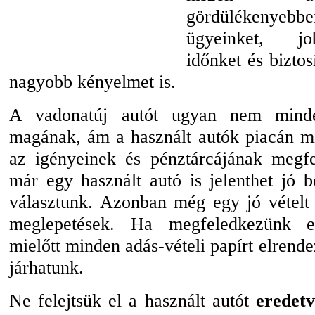
gördülékenye
ügyeinket, jo
időnket és bizto
nagyobb kényelmet is.
A vadonatúj autót ugyan nem mind
magának, ám a használt autók piacán mi
az igényeinek és pénztárcájának megf
már egy használt autó is jelenthet jó b
választunk. Azonban még egy jó vételt 
meglepetések. Ha megfeledkezünk eg
mielőtt minden adás-vételi papírt elrend
járhatunk.
Ne felejtsük el a használt autót
eredetv