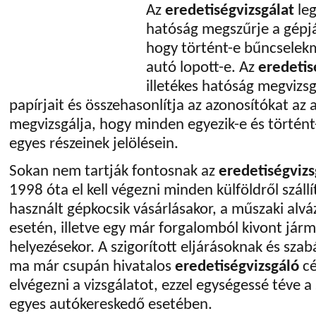
Az
eredetiségvizsgálat
leg
hatóság megszűrje a gépj
hogy történt-e bűncselekm
autó lopott-e. Az
eredetis
illetékes hatóság megvizsg
papírjait és összehasonlítja az azonosítókat az a
megvizsgálja, hogy minden egyezik-e és történt
egyes részeinek jelölésein.
Sokan nem tartják fontosnak az
eredetiségvizs
1998 óta el kell végezni minden külföldről szál
használt gépkocsik vásárlásakor, a műszaki alv
esetén, illetve egy már forgalomból kivont jár
helyezésekor. A szigorított eljárásoknak és sz
ma már csupán hivatalos
eredetiségvizsgáló
cé
elvégezni a vizsgálatot, ezzel egységessé téve a
egyes autókereskedő esetében.