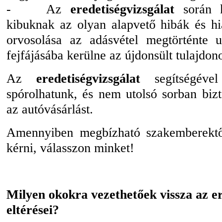
- Az
eredetiségvizsgálat
során k
kibuknak az olyan alapvető hibák és h
orvosolása az adásvétel megtörténte 
fejfájásába kerülne az újdonsült tulajdon
Az
eredetiségvizsgálat
segítségével
spórolhatunk, és nem utolsó sorban biz
az autóvásárlást.
Amennyiben megbízható szakemberektől
kérni, válasszon minket!
Milyen okokra vezethetőek vissza az er
eltérései?