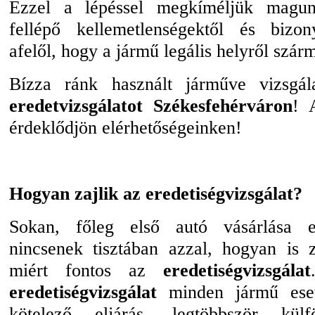
Ezzel a lépéssel megkíméljük magun
fellépő kellemetlenségektől és bizon
afelől, hogy a jármű legális helyről szár
Bízza ránk használt járműve vizsgála
eredetvizsgálatot Székesfehérváron
! 
érdeklődjön elérhetőségeinken!
Hogyan zajlik az eredetiségvizsgálat?
Sokan, főleg első autó vásárlása e
nincsenek tisztában azzal, hogyan is z
miért fontos az
eredetiségvizsgálat
eredetiségvizsgálat
minden jármű ese
kötelező eljárás, legtöbbször külfö