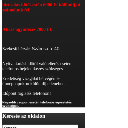
biztosítás kötés estén 6
000 Ft különdíjjat
számolunk fel.
Átírás
ügyintézés 7000 Ft.
Székesfehérvár,
Szárcsa u. 40.
Nyitva.tartási időtől való eltérés esetén
telefonos bejelentkezés szükséges.
Eredetiség vizsgálat hétvégén és
ünnepnapokon külön díj ellenében.
Időpont foglalás telefonon!
Nagyobb csoport esetén telefonos egyeztetés
szükséges.
Keresés
az oldalon