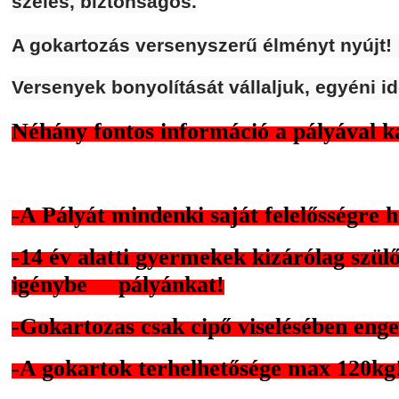
széles, biztonságos.
A gokartozás versenyszerű élményt nyújt!
Versenyek bonyolítását vállaljuk, egyéni id
Néhány fontos információ a pályával k
-A Pályát mindenki saját felelősségre 
-14 év alatti gyermekek kizárólag szülő
igénybe pályánkat!
-Gokartozas csak cipő viselésében enge
-A gokartok terhelhetősége max 120kg