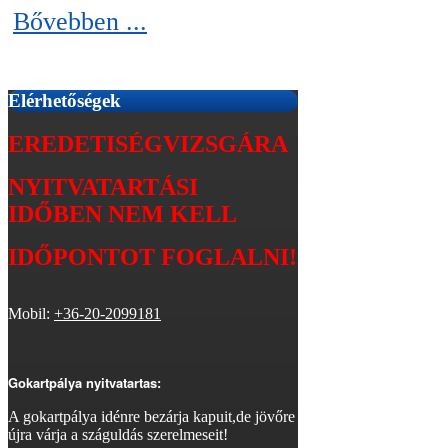
Bővebben ...
Elérhetőségek
EREDETISÉGVIZSGÁRA
NYITVATARTÁSI
IDŐBEN
NEM KELL
IDŐPONTOT FOGLALNI!
Mobil:
+36-20-2099181
Gokartpálya nyitvatartas:
A gokartpálya idénre bezárja kapuit,de jövőre
újra várja a száguldás szerelmeseit!