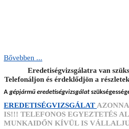
Bővebben ...
Eredetiségvizsgálatra van szük
Telefonáljon és érdeklődjön a részlete
A
gépjármű eredetiségvizsgálat
szükségesség
EREDETISÉGVIZSGÁLAT
AZONNA
IS!!! TELEFONOS EGYEZTETÉS A
MUNKAIDŐN KÍVÜL IS VÁLLALJU