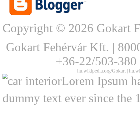
Copyright © 2026 Gokart F
Gokart Fehérvár Kft.
|
8000
+36-22/503-380
hu.wikipedia.org/Gokart
|
hu.wi
Lorem Ipsum has
dummy text ever since the 1