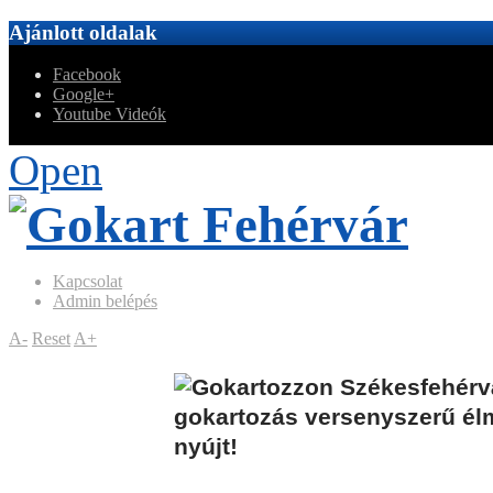
Ajánlott oldalak
Facebook
Google+
Youtube Videók
Open
Kapcsolat
Admin belépés
A-
Reset
A+