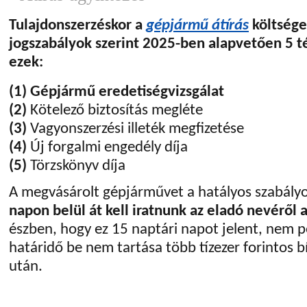
Tulajdonszerzéskor a
gépjármű átírás
költsége
jogszabályok szerint 2025-ben alapvetően 5 té
ezek:
(1)
Gépjármű eredetiségvizsgálat
(2)
Kötelező biztosítás megléte
(3)
Vagyonszerzési illeték megfizetése
(4)
Új forgalmi engedély díja
(5)
Törzskönyv díja
A megvásárolt gépjárművet a hatályos szabál
napon belül át kell iratnunk az eladó nevéről 
észben, hogy ez 15 naptári napot jelent, nem
határidő be nem tartása több tízezer forintos 
után.