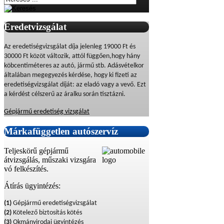
Eredetvizsgálat
Az eredetiségvizsgálat díja jelenleg 19000 Ft és
30000 Ft közöt változik, attól függően,hogy hány
köbcentiméteres az autó, jármű stb. Adásvételkor
általában megegyezés kérdése, hogy ki fizeti az
eredetiségvizsgálat díját: az eladó vagy a vevő. Ezt
a kérdést célszerű az áralku során tisztázni.
Gépjármű eredetiség vizsgálat
Márkafüggetlen
autószervíz
Teljeskörű gépjármű
átvizsgálás, műszaki vizsgára
vó felkészítés.
Átírás ügyintézés:
(1)
Gépjármű eredetiségvizsgálat
(2)
Kötelező biztosítás kötés
(3)
Okmányirodai ügyintézés