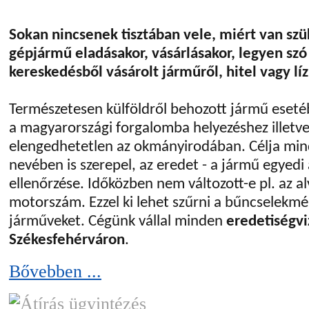
Sokan nincsenek tisztában vele, miért van sz
gépjármű eladásakor, vásárlásakor, legyen s
kereskedésből vásárolt járműről, hitel vagy líz
Természetesen külföldről behozott jármű esetéb
a magyarországi forgalomba helyezéshez illetve
elengedhetetlen az okmányirodában. Célja mi
nevében is szerepel, az eredet - a jármű egyedi
ellenőrzése. Időközben nem változott-e pl. az a
motorszám. Ezzel ki lehet szűrni a bűncselekm
járműveket. Cégünk vállal minden
eredetiségvi
Székesfehérváron
.
Bővebben ...