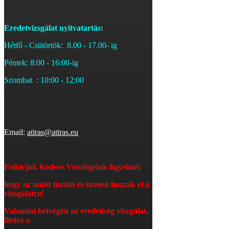
Eredetvizsgálat nyitvatartás:
Hétfő - Csütörtök: 8.00 - 17.00- ig
Péntek: 8:00 - 16:00-ig
Szombat : 10:00 - 12:00
Email:
atiras@atiras.eu
Felhívjuk Kedves Vendégeink figyelmét
hogy az autót tisztán és üresen hozzák el a
vizsgálatra!
Valamint hétvégén az eredetiség viszgálat,
illetve a