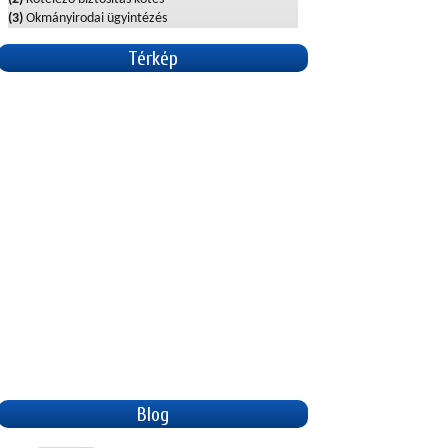
(3)
Okmányirodai ügyintézés
Térkép
Blog