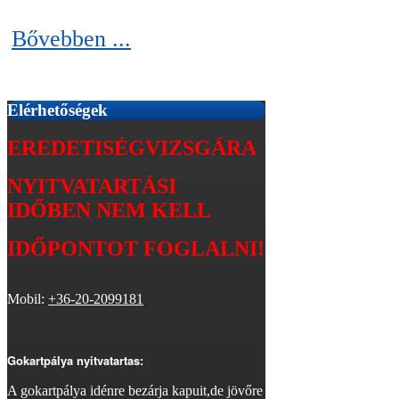
Bővebben ...
Elérhetőségek
EREDETISÉGVIZSGÁRA
NYITVATARTÁSI
IDŐBEN
NEM KELL
IDŐPONTOT FOGLALNI!
Mobil:
+36-20-2099181
Gokartpálya nyitvatartas:
A gokartpálya idénre bezárja kapuit,de jövőre