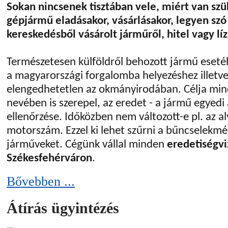
Sokan nincsenek tisztában vele, miért van sz
gépjármű eladásakor, vásárlásakor, legyen s
kereskedésből vásárolt járműről, hitel vagy líz
Természetesen külföldről behozott jármű esetéb
a magyarországi forgalomba helyezéshez illetve
elengedhetetlen az okmányirodában. Célja mi
nevében is szerepel, az eredet - a jármű egyedi
ellenőrzése. Időközben nem változott-e pl. az a
motorszám. Ezzel ki lehet szűrni a bűncselekm
járműveket. Cégünk vállal minden
eredetiségvi
Székesfehérváron
.
Bővebben ...
Átírás ügyintézés