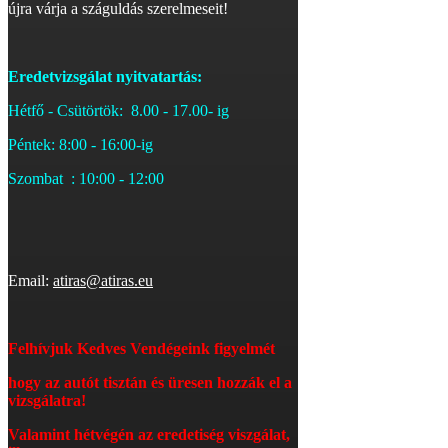
újra várja a száguldás szerelmeseit!
Eredetvizsgálat nyitvatartás:
Hétfő - Csütörtök: 8.00 - 17.00- ig
Péntek: 8:00 - 16:00-ig
Szombat : 10:00 - 12:00
Email:
atiras@atiras.eu
Felhívjuk Kedves Vendégeink figyelmét
hogy az autót tisztán és üresen hozzák el a
vizsgálatra!
Valamint hétvégén az eredetiség viszgálat,