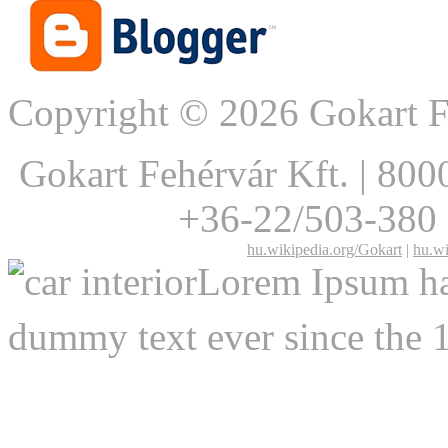
Copyright © 2026 Gokart F
Gokart Fehérvár Kft.
|
8000
+36-22/503-380
hu.wikipedia.org/Gokart
|
hu.wi
Lorem Ipsum has
dummy text ever since the 1