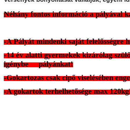
Néhány fontos információ a pályával k
-A Pályát mindenki saját felelősségre 
-14 év alatti gyermekek kizárólag szülő
igénybe pályánkat!
-Gokartozas csak cipő viselésében enge
-A gokartok terhelhetősége max 120kg