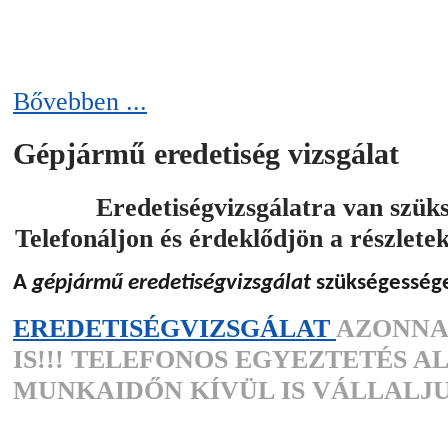
Bővebben ...
Gépjármű eredetiség vizsgálat
Eredetiségvizsgálatra van szük
Telefonáljon és érdeklődjön a részlete
A
gépjármű eredetiségvizsgálat
szükségesség
EREDETISÉGVIZSGÁLAT
AZONNA
IS!!! TELEFONOS EGYEZTETÉS A
MUNKAIDŐN KÍVÜL IS VÁLLALJU