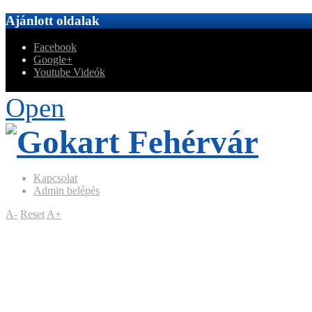
Ajánlott oldalak
Facebook
Google+
Youtube Videók
Open
Kapcsolat
Admin belépés
A-
Reset
A+