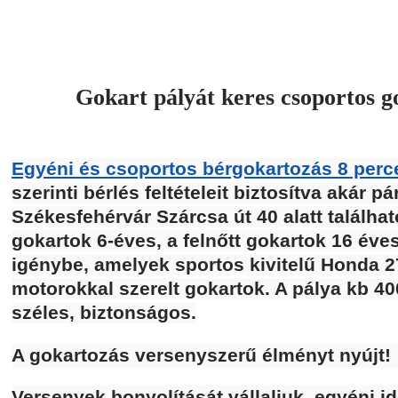
Gokart pályát keres csoportos 
Egyéni és csoportos bérgokartozás 8 perc
szerinti bérlés feltételeit biztosítva akár p
Székesfehérvár Szárcsa út 40 alatt találha
gokartok 6-éves, a felnőtt gokartok 16 éve
igénybe, amelyek sportos kivitelű Honda 2
motorokkal szerelt gokartok. A pálya kb 4
széles, biztonságos.
A gokartozás versenyszerű élményt nyújt!
Versenyek bonyolítását vállaljuk, egyéni id