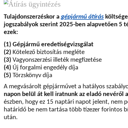
Tulajdonszerzéskor a
gépjármű átírás
költsége
jogszabályok szerint 2025-ben alapvetően 5 té
ezek:
(1)
Gépjármű eredetiségvizsgálat
(2)
Kötelező biztosítás megléte
(3)
Vagyonszerzési illeték megfizetése
(4)
Új forgalmi engedély díja
(5)
Törzskönyv díja
A megvásárolt gépjárművet a hatályos szabál
napon belül át kell iratnunk az eladó nevéről 
észben, hogy ez 15 naptári napot jelent, nem
határidő be nem tartása több tízezer forintos 
után.