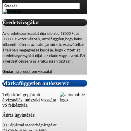
Eredetvizsgálat
Az eredetiségvizsgálat díja jelenleg 19000 Ft és
30000 Ft közöt változik, attól függően,hogy hány
köbcentiméteres az autó, jármű stb. Adásvételkor
általában megegyezés kérdése, hogy ki fizeti az
eredetiségvizsgálat díját: az eladó vagy a vevő. Ezt
a kérdést célszerű az áralku során tisztázni.
Gépjármű eredetiség vizsgálat
Márkafüggetlen
autószervíz
Teljeskörű gépjármű
átvizsgálás, műszaki vizsgára
vó felkészítés.
Átírás ügyintézés:
(1)
Gépjármű eredetiségvizsgálat
(2)
Kötelező biztosítás kötés