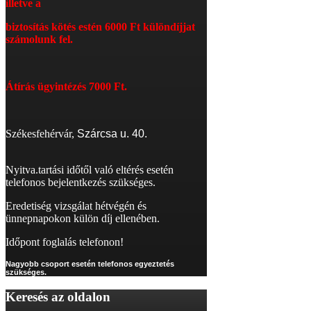
illetve a
biztosítás kötés estén 6
000 Ft különdíjjat
számolunk fel.
Átírás
ügyintézés 7000 Ft.
Székesfehérvár,
Szárcsa u. 40.
Nyitva.tartási időtől való eltérés esetén
telefonos bejelentkezés szükséges.
Eredetiség vizsgálat hétvégén és
ünnepnapokon külön díj ellenében.
Időpont foglalás telefonon!
Nagyobb csoport esetén telefonos egyeztetés
szükséges.
Keresés
az oldalon